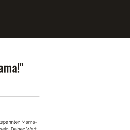
ama!"
entspannten Mama-
sein, Deinen Wert