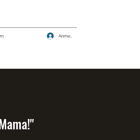
Anmelden
um
 Mama!"